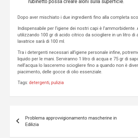
rubinetto possa creare aloni sulla superficie.
Dopo aver mischiato i due ingredienti fino alla completa sc
Indispensabile per l’igiene dei nostri capi è l’ammorbidente.
utilizzando 100 gr di acido citrico da sciogliere in un litro di
lavatrice sarà di 100 ml.
Tra i detergenti necessari all’igiene personale infine, po
liquido per le mani. Serviranno 1 litro di acqua e 75 gr di s
nell’acqua lo lasceremo sciogliere fino a quando non è diven
piacimento, delle gocce di olio essenziale.
Tags:
detergenti
,
pulizia
Navigazione
Problema approvvigionamento mascherine in
articoli
Edilizia