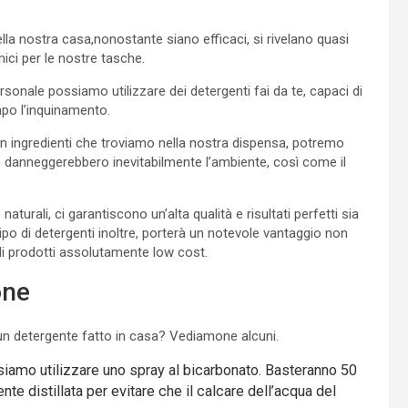
della nostra casa,nonostante siano efficaci, si rivelano quasi
ci per le nostre tasche.
personale possiamo utilizzare dei detergenti fai da te, capaci di
mpo l’inquinamento.
con ingredienti che troviamo nella nostra dispensa, potremo
he danneggerebbero inevitabilmente l’ambiente, così come il
o naturali, ci garantiscono un’alta qualità e risultati perfetti sia
tipo di detergenti inoltre, porterà un notevole vantaggio non
di prodotti assolutamente low cost.
one
 un detergente fatto in casa? Vediamone alcuni.
 possiamo utilizzare uno spray al bicarbonato. Basteranno 50
te distillata per evitare che il calcare dell’acqua del