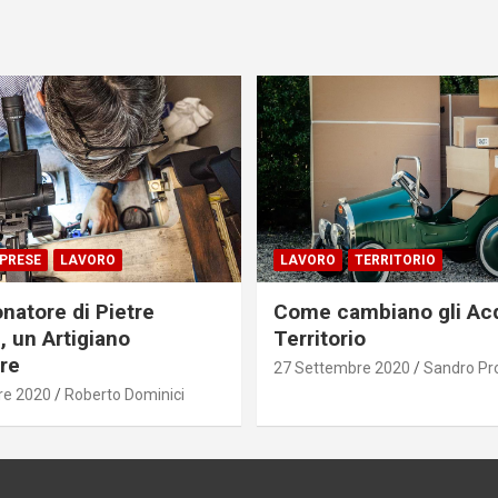
PRESE
LAVORO
LAVORO
TERRITORIO
onatore di Pietre
Come cambiano gli Acq
, un Artigiano
Territorio
are
27 Settembre 2020
Sandro Pro
re 2020
Roberto Dominici