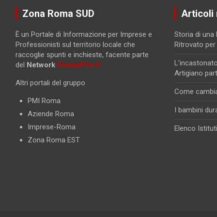
Zona Roma SUD
Articoli
È un Portale di Informazione per Imprese e
Storia di una
Professionisti sul territorio locale che
Ritrovato per
raccoglie spunti e inchieste, facente parte
L’incastonato
del
Network
Romaoffre.it
Artigiano par
Altri portali del gruppo
Come cambiano
PMI Roma
I bambini dur
Aziende Roma
Imprese-Roma
Elenco Istitut
Zona Roma EST