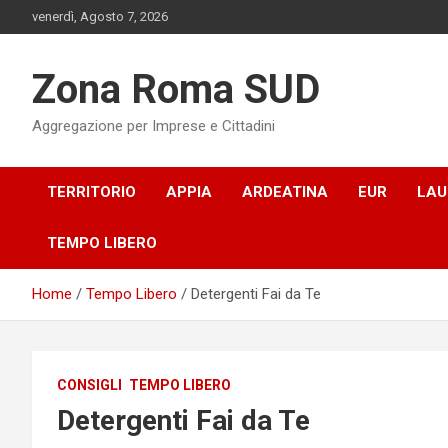
Skip
venerdì, Agosto 7, 2026
to
content
Zona Roma SUD
Aggregazione per Imprese e Cittadini
TERRITORIO
APPIA
ARDEATINA
EUR
LAU
TEMPO LIBERO
Home
Tempo Libero
Detergenti Fai da Te
CONSIGLI
TEMPO LIBERO
Detergenti Fai da Te