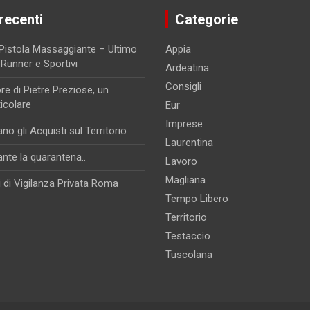
 recenti
Categorie
 Pistola Massaggiante – Ultimo
Appia
 Runner e Sportivi
Ardeatina
Consigli
re di Pietre Preziose, un
ticolare
Eur
Imprese
 gli Acquisti sul Territorio
Laurentina
ante la quarantena..
Lavoro
Magliana
i di Vigilanza Privata Roma
Tempo Libero
Territorio
Testaccio
Tuscolana