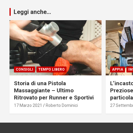
Leggi anche...
CONSIGLI
TEMPO LIBERO
APPIA
IM
Storia di una Pistola
L’incast
Massaggiante – Ultimo
Preziose
Ritrovato per Runner e Sportivi
particol
17 Marzo 2021
Roberto Dominici
27 Settemb