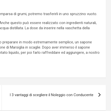
omparsa di grumi, potremo trasferirli in uno spruzzino vuoto.
 Anche questo può essere realizzato con ingredienti naturali,
 acqua distillata. La dose da inserire nella vaschetta della
tremo preparare in modo estremamente semplice, un sapone
apone di Marsiglia in scaglie. Dopo aver immerso il sapone
tato liquido, per poi farlo raffreddare ed aggiungere, a nostro
I 3 vantaggi di scegliere il Noleggio con Conducente