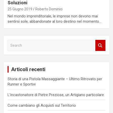
Soluzioni
25 Giugno 2019
Roberto Dominici
Nel mondo imprenditoriale, le imprese non devono mai
sentirsi sole, abbandonate al loro destino nel momento…
S
e
a
r
c
Articoli recenti
h
Storia di una Pistola Massaggiante – Ultimo Ritrovato per
Runner e Sportivi
L’incastonatore di Pietre Preziose, un Artigiano particolare
Come cambiano gli Acquisti sul Territorio