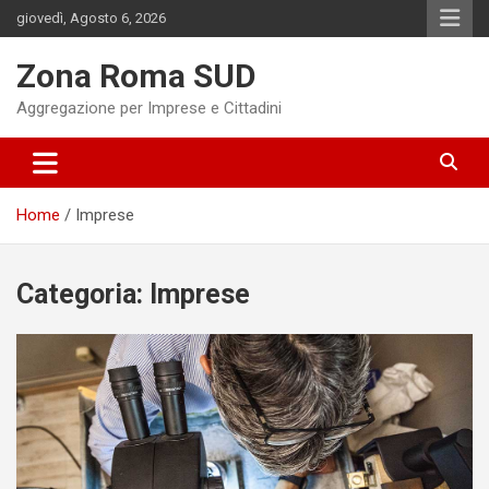
Skip
giovedì, Agosto 6, 2026
to
content
Zona Roma SUD
Aggregazione per Imprese e Cittadini
Home
Imprese
Categoria:
Imprese