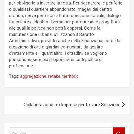
per obbligarle a invertire la rotta. Per rigenerare le periferie
o qualsiasi quartiere abbandonato, magari del centro
storico, serve però soprattutto coesione sociale, dialogo
tra culture e identità diverse per partorire idee progettuali
alle quali la politica non potrà opporsi. Come la
manutenzione urbana, utilizzando il Baratto
Amministrativo, previsto anche nella Finanziaria; come la
creazione di orti e giardini comunitari, da gestire
direttamente e… quant’altro. I cittadini, se vogliono
possono essere più propositivi di tanti politici di
professione.
Tags:
aggregazione
,
retake
,
territorio
Navigazione
Collaborazione tra Imprese per trovare Soluzioni
articoli
S