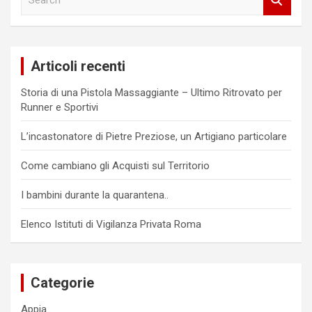
e
a
r
c
Articoli recenti
h
Storia di una Pistola Massaggiante – Ultimo Ritrovato per
Runner e Sportivi
L’incastonatore di Pietre Preziose, un Artigiano particolare
Come cambiano gli Acquisti sul Territorio
I bambini durante la quarantena..
Elenco Istituti di Vigilanza Privata Roma
Categorie
Appia