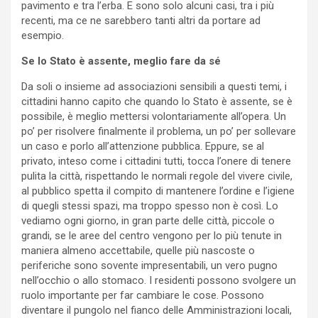
pavimento e tra l’erba. E sono solo alcuni casi, tra i più
recenti, ma ce ne sarebbero tanti altri da portare ad
esempio.
Se lo Stato è assente, meglio fare da sé
Da soli o insieme ad associazioni sensibili a questi temi, i
cittadini hanno capito che quando lo Stato è assente, se è
possibile, è meglio mettersi volontariamente all’opera. Un
po’ per risolvere finalmente il problema, un po’ per sollevare
un caso e porlo all’attenzione pubblica. Eppure, se al
privato, inteso come i cittadini tutti, tocca l’onere di tenere
pulita la città, rispettando le normali regole del vivere civile,
al pubblico spetta il compito di mantenere l’ordine e l’igiene
di quegli stessi spazi, ma troppo spesso non è così. Lo
vediamo ogni giorno, in gran parte delle città, piccole o
grandi, se le aree del centro vengono per lo più tenute in
maniera almeno accettabile, quelle più nascoste o
periferiche sono sovente impresentabili, un vero pugno
nell’occhio o allo stomaco. I residenti possono svolgere un
ruolo importante per far cambiare le cose. Possono
diventare il pungolo nel fianco delle Amministrazioni locali,