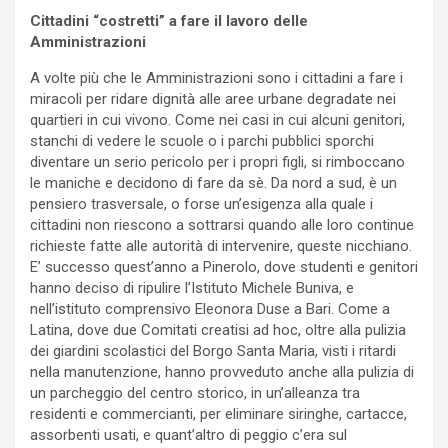
Cittadini “costretti” a fare il lavoro delle
Amministrazioni
A volte più che le Amministrazioni sono i cittadini a fare i
miracoli per ridare dignità alle aree urbane degradate nei
quartieri in cui vivono. Come nei casi in cui alcuni genitori,
stanchi di vedere le scuole o i parchi pubblici sporchi
diventare un serio pericolo per i propri figli, si rimboccano
le maniche e decidono di fare da sè. Da nord a sud, è un
pensiero trasversale, o forse un’esigenza alla quale i
cittadini non riescono a sottrarsi quando alle loro continue
richieste fatte alle autorità di intervenire, queste nicchiano.
E’ successo quest’anno a Pinerolo, dove studenti e genitori
hanno deciso di ripulire l’Istituto Michele Buniva, e
nell’istituto comprensivo Eleonora Duse a Bari. Come a
Latina, dove due Comitati creatisi ad hoc, oltre alla pulizia
dei giardini scolastici del Borgo Santa Maria, visti i ritardi
nella manutenzione, hanno provveduto anche alla pulizia di
un parcheggio del centro storico, in un’alleanza tra
residenti e commercianti, per eliminare siringhe, cartacce,
assorbenti usati, e quant’altro di peggio c’era sul