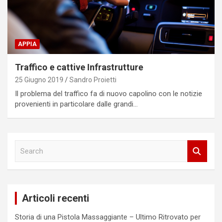
APPIA
Traffico e cattive Infrastrutture
25 Giugno 2019
Sandro Proietti
Il problema del traffico fa di nuovo capolino con le notizie
provenienti in particolare dalle grandi…
S
e
a
r
c
Articoli recenti
h
Storia di una Pistola Massaggiante – Ultimo Ritrovato per