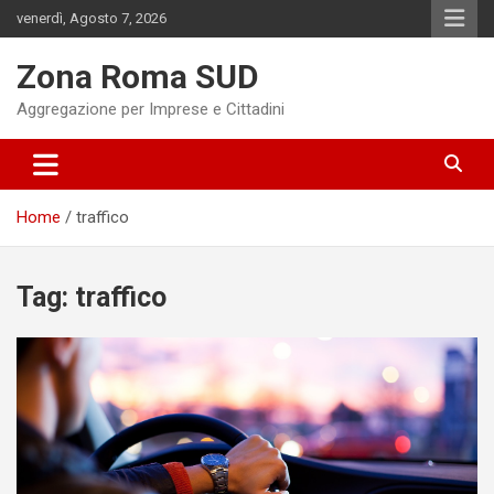
Skip
venerdì, Agosto 7, 2026
to
content
Zona Roma SUD
Aggregazione per Imprese e Cittadini
Home
traffico
Tag:
traffico